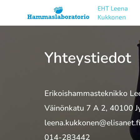
EHT Leena
Kukkonen
Yht
eystiedot
Erikoishammasteknikko Le
Väinönkatu 7 A 2, 40100 J
leena.kukkonen@elisanet.f
014-283442