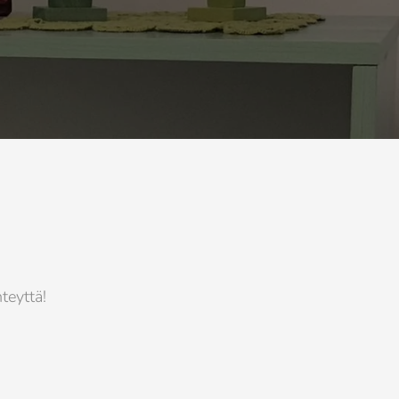
ö
hteyttä!