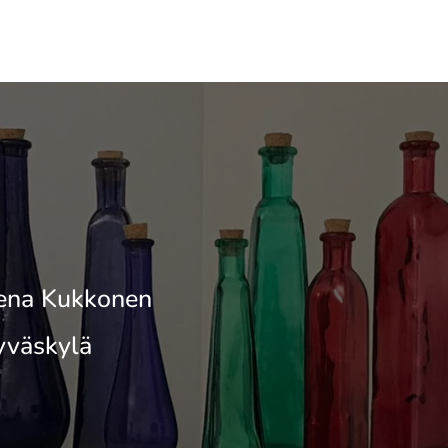
ena Kukkonen
yväskylä
i