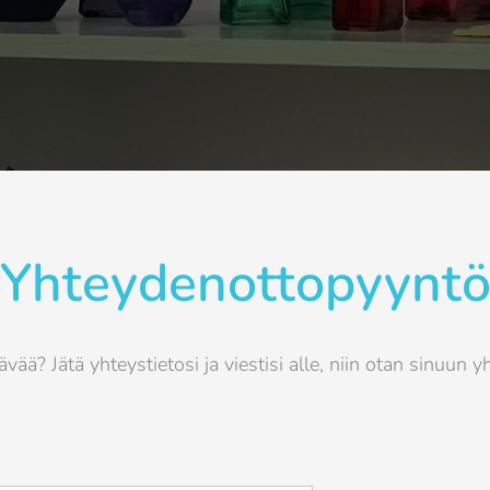
Yhteydenottopyynt
vää? Jätä yhteystietosi ja viestisi alle, niin otan sinuun y